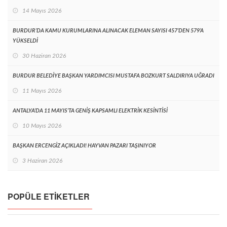
14 Mayıs 2026
BURDUR’DA KAMU KURUMLARINA ALINACAK ELEMAN SAYISI 457’DEN 579’A
YÜKSELDİ
30 Haziran 2026
BURDUR BELEDİYE BAŞKAN YARDIMCISI MUSTAFA BOZKURT SALDIRIYA UĞRADI
11 Mayıs 2026
ANTALYA’DA 11 MAYIS’TA GENİŞ KAPSAMLI ELEKTRİK KESİNTİSİ
10 Mayıs 2026
BAŞKAN ERCENGİZ AÇIKLADI! HAYVAN PAZARI TAŞINIYOR
3 Haziran 2026
POPÜLE ETIKETLER