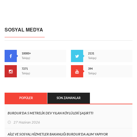
SOSYAL MEDYA
10000+
2131
Takipçi
Takipçi
7271
394
Takipçi
Takipçi
POPÜLER
SON ZAMANLAR
BURDUR’DA 5 METRELİK DEV YILAN KÖYLÜLERİ ŞAŞIRTTI
27 Haziran 2026
AİLE VE SOSYAL HİZMETLER BAKANLIĞI BURDUR’DA ALIM YAPIYOR