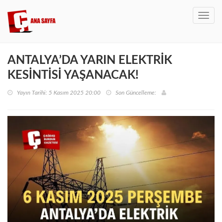
Toggl
navig
ANTALYA’DA YARIN ELEKTRİK
KESİNTİSİ YAŞANACAK!
Yayın Tarihi: 5 Kasım 2025 20:00
Son Güncelleme: