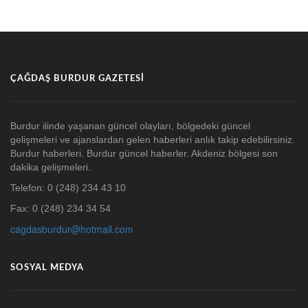
ÇAĞDAŞ BURDUR GAZETESI
Burdur ilinde yaşanan güncel olayları, bölgedeki güncel
gelişmeleri ve ajanslardan gelen haberleri anlık takip edebilirsiniz.
Burdur haberleri. Burdur güncel haberler. Akdeniz bölgesi son
dakika gelişmeleri.
Telefon: 0 (248) 234 43 10
Fax: 0 (248) 234 34 54
cagdasburdur@hotmail.com
SOSYAL MEDYA