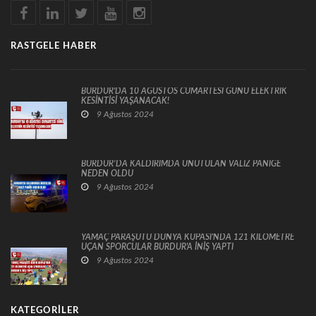
RASTGELE HABER
BURDUR'DA 10 AĞUSTOS CUMARTESİ GÜNÜ ELEKTRİK
KESİNTİSİ YAŞANACAK!
9 Ağustos 2024
BURDUR’DA KALDIRIMDA UNUTULAN VALİZ PANİĞE
NEDEN OLDU
9 Ağustos 2024
YAMAÇ PARAŞÜTÜ DÜNYA KUPASI'NDA 121 KİLOMETRE
UÇAN SPORCULAR BURDUR'A İNİŞ YAPTI
9 Ağustos 2024
KATEGORILER