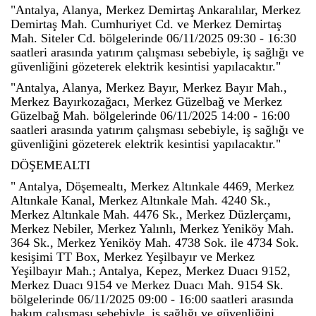
"Antalya, Alanya, Merkez Demirtaş Ankaralılar, Merkez
Demirtaş Mah. Cumhuriyet Cd. ve Merkez Demirtaş
Mah. Siteler Cd. bölgelerinde 06/11/2025 09:30 - 16:30
saatleri arasında yatırım çalışması sebebiyle, iş sağlığı ve
güvenliğini gözeterek elektrik kesintisi yapılacaktır."
"Antalya, Alanya, Merkez Bayır, Merkez Bayır Mah.,
Merkez Bayırkozağacı, Merkez Güzelbağ ve Merkez
Güzelbağ Mah. bölgelerinde 06/11/2025 14:00 - 16:00
saatleri arasında yatırım çalışması sebebiyle, iş sağlığı ve
güvenliğini gözeterek elektrik kesintisi yapılacaktır."
DÖŞEMEALTI
" Antalya, Döşemealtı, Merkez Altınkale 4469, Merkez
Altınkale Kanal, Merkez Altınkale Mah. 4240 Sk.,
Merkez Altınkale Mah. 4476 Sk., Merkez Düzlerçamı,
Merkez Nebiler, Merkez Yalınlı, Merkez Yeniköy Mah.
364 Sk., Merkez Yeniköy Mah. 4738 Sok. ile 4734 Sok.
kesişimi TT Box, Merkez Yeşilbayır ve Merkez
Yeşilbayır Mah.; Antalya, Kepez, Merkez Duacı 9152,
Merkez Duacı 9154 ve Merkez Duacı Mah. 9154 Sk.
bölgelerinde 06/11/2025 09:00 - 16:00 saatleri arasında
bakım çalışması sebebiyle, iş sağlığı ve güvenliğini