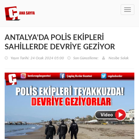
Toggl
navig
ANTALYA'DA POLİS EKİPLERİ
SAHİLLERDE DEVRİYE GEZİYOR
Yayın Tarihi: 24 Ocak 2024 05:00
Son Güncelleme:
Nesibe Solak