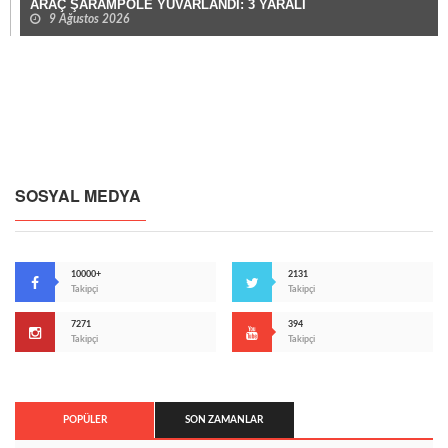
ARAÇ ŞARAMPOLE YUVARLANDI: 3 YARALI
9 Ağustos 2026
SOSYAL MEDYA
10000+
2131
Takipçi
Takipçi
7271
394
Takipçi
Takipçi
POPÜLER
SON ZAMANLAR