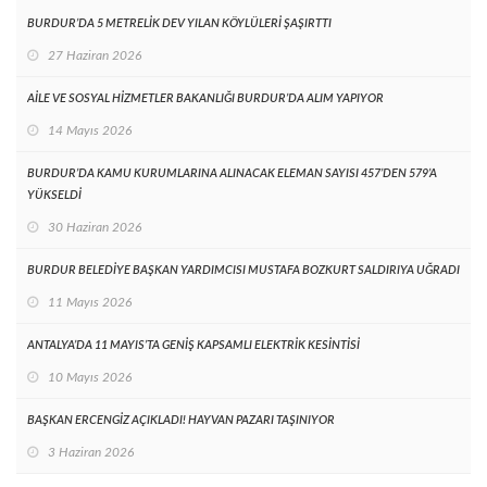
BURDUR’DA 5 METRELİK DEV YILAN KÖYLÜLERİ ŞAŞIRTTI
27 Haziran 2026
AİLE VE SOSYAL HİZMETLER BAKANLIĞI BURDUR’DA ALIM YAPIYOR
14 Mayıs 2026
BURDUR’DA KAMU KURUMLARINA ALINACAK ELEMAN SAYISI 457’DEN 579’A
YÜKSELDİ
30 Haziran 2026
BURDUR BELEDİYE BAŞKAN YARDIMCISI MUSTAFA BOZKURT SALDIRIYA UĞRADI
11 Mayıs 2026
ANTALYA’DA 11 MAYIS’TA GENİŞ KAPSAMLI ELEKTRİK KESİNTİSİ
10 Mayıs 2026
BAŞKAN ERCENGİZ AÇIKLADI! HAYVAN PAZARI TAŞINIYOR
3 Haziran 2026