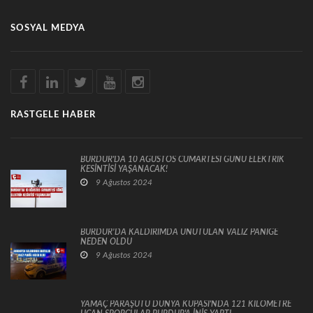
SOSYAL MEDYA
RASTGELE HABER
BURDUR'DA 10 AĞUSTOS CUMARTESİ GÜNÜ ELEKTRİK
KESİNTİSİ YAŞANACAK!
9 Ağustos 2024
BURDUR’DA KALDIRIMDA UNUTULAN VALİZ PANİĞE
NEDEN OLDU
9 Ağustos 2024
YAMAÇ PARAŞÜTÜ DÜNYA KUPASI'NDA 121 KİLOMETRE