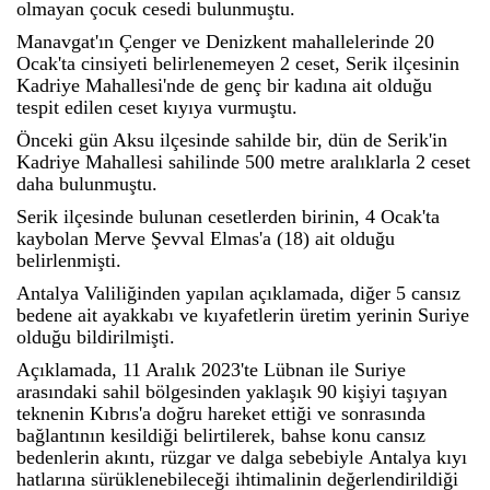
olmayan çocuk cesedi bulunmuştu.
Manavgat'ın Çenger ve Denizkent mahallelerinde 20
Ocak'ta cinsiyeti belirlenemeyen 2 ceset, Serik ilçesinin
Kadriye Mahallesi'nde de genç bir kadına ait olduğu
tespit edilen ceset kıyıya vurmuştu.
Önceki gün Aksu ilçesinde sahilde bir, dün de Serik'in
Kadriye Mahallesi sahilinde 500 metre aralıklarla 2 ceset
daha bulunmuştu.
Serik ilçesinde bulunan cesetlerden birinin, 4 Ocak'ta
kaybolan Merve Şevval Elmas'a (18) ait olduğu
belirlenmişti.
Antalya Valiliğinden yapılan açıklamada, diğer 5 cansız
bedene ait ayakkabı ve kıyafetlerin üretim yerinin Suriye
olduğu bildirilmişti.
Açıklamada, 11 Aralık 2023'te Lübnan ile Suriye
arasındaki sahil bölgesinden yaklaşık 90 kişiyi taşıyan
teknenin Kıbrıs'a doğru hareket ettiği ve sonrasında
bağlantının kesildiği belirtilerek, bahse konu cansız
bedenlerin akıntı, rüzgar ve dalga sebebiyle Antalya kıyı
hatlarına sürüklenebileceği ihtimalinin değerlendirildiği