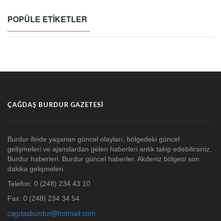
POPÜLE ETIKETLER
ÇAĞDAŞ BURDUR GAZETESI
Burdur ilinde yaşanan güncel olayları, bölgedeki güncel
gelişmeleri ve ajanslardan gelen haberleri anlık takip edebilirsiniz.
Burdur haberleri. Burdur güncel haberler. Akdeniz bölgesi son
dakika gelişmeleri.
Telefon: 0 (248) 234 43 10
Fax: 0 (248) 234 34 54
cagdasburdur@hotmail.com