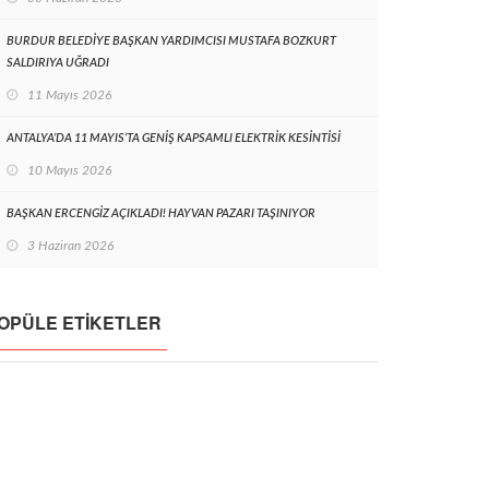
BURDUR BELEDİYE BAŞKAN YARDIMCISI MUSTAFA BOZKURT
SALDIRIYA UĞRADI
11 Mayıs 2026
ANTALYA’DA 11 MAYIS’TA GENİŞ KAPSAMLI ELEKTRİK KESİNTİSİ
10 Mayıs 2026
BAŞKAN ERCENGİZ AÇIKLADI! HAYVAN PAZARI TAŞINIYOR
3 Haziran 2026
OPÜLE ETIKETLER