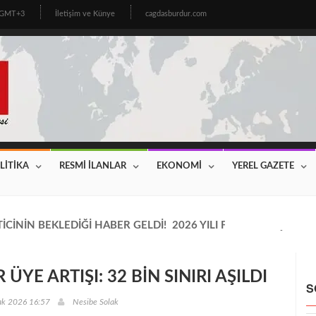
9 GMT+3
İletişim ve Künye
cagdasburdur.com
LİTİKA
RESMİ İLANLAR
EKONOMİ
YEREL GAZETE
CİNİN BEKLEDİĞİ HABER GELDİ! 2026 YILI FİYATLAR AÇIKLAN
YE ARTIŞI: 32 BİN SINIRI AŞILDI
S
ak 2026 16:57
Nesibe Solak