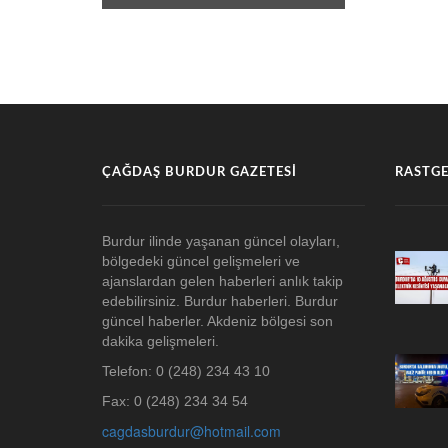
ÇAĞDAŞ BURDUR GAZETESI
RASTGE
Burdur ilinde yaşanan güncel olayları,
bölgedeki güncel gelişmeleri ve
ajanslardan gelen haberleri anlık takip
edebilirsiniz. Burdur haberleri. Burdur
güncel haberler. Akdeniz bölgesi son
dakika gelişmeleri.
Telefon: 0 (248) 234 43 10
Fax: 0 (248) 234 34 54
cagdasburdur@hotmail.com