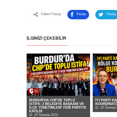
Haberi Paylaş
Paylaş
Paylaş
İLGINIZI ÇEKEBILIR
BURDUR'DA CHP'DE TOPLU
İYİ PARTİ K
İSTİFA: 3 BELEDİYE BAŞKANI VE
KOORDİNATÖ
İLÇE YÖNETİMLERİ YENİ PARTİYE
29 Temmuz
KATILDI
29 Temmuz 2026