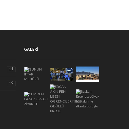
GALERI
11
19