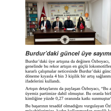
Burdur’daki güncel üye sayımız
Burdur’daki üye artışına da değinen Özboyacı
genelinde bu rekor artışın en güçlü lokomotifl
kararlı çalışmalar neticesinde Burdur’daki günc
döneme kıyasla 4 bin 3 kişilik bir artış sağlanm
ifadelerini kullandı.
Artışın detaylarını da paylaşan Özboyacı, “Bu a
üyemiz partimize dahil olmuştur. Bu oranla birl
kimliğine yüzde 0,27 oranında katkı sunmuştur
Bu başarının tesadüf olmadığını vurgulayan Öz
müşahitlerimize, kadın kollarımızdan gençlik ko