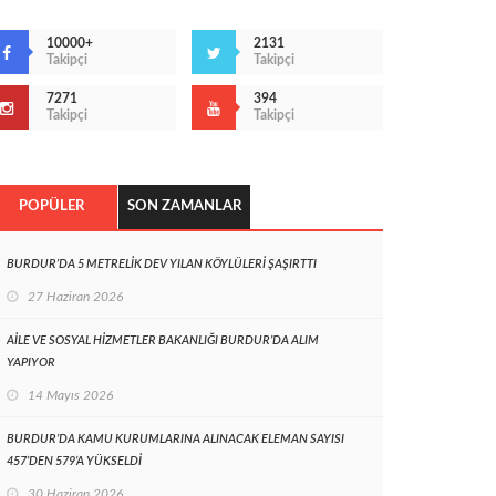
10000+
2131
Takipçi
Takipçi
7271
394
Takipçi
Takipçi
POPÜLER
SON ZAMANLAR
BURDUR’DA 5 METRELİK DEV YILAN KÖYLÜLERİ ŞAŞIRTTI
27 Haziran 2026
AİLE VE SOSYAL HİZMETLER BAKANLIĞI BURDUR’DA ALIM
YAPIYOR
14 Mayıs 2026
BURDUR’DA KAMU KURUMLARINA ALINACAK ELEMAN SAYISI
457’DEN 579’A YÜKSELDİ
30 Haziran 2026