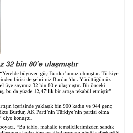
 32 bin 80’e ulaşmıştır
, “Yerelde büyüyen güç Burdur’umuz olmuştur. Türkiye
erinden birisi de şehrimiz Burdur’dur. Yürüttüğümüz
el üye sayımız 32 bin 80’e ulaşmıştır. Bir önceki
ış, bu da yüzde 12,47’lik bir artışa tekabül etmiştir”
rtışın içerisinde yaklaşık bin 900 kadın ve 944 genç
ikte Burdur, AK Parti’nin Türkiye’nin partisi olma
” diye konuştu.
boyacı, “Bu tablo, mahalle temsilcilerimizden sandık
llarımıza kadar tüm teşkilatlarımızın gönül seferberliği