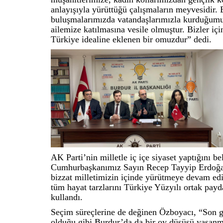
anlayışıyla yürüttüğü çalışmaların meyvesidir. E
buluşmalarımızda vatandaşlarımızla kurduğumuz
ailemize katılmasına vesile olmuştur. Bizler iç
Türkiye idealine eklenen bir omuzdur” dedi.
AK Parti’nin milletle iç içe siyaset yaptığını 
Cumhurbaşkanımız Sayın Recep Tayyip Erdoğan’ın
bizzat milletimizin içinde yürütmeye devam ediy
tüm hayat tarzlarını Türkiye Yüzyılı ortak pay
kullandı.
Seçim süreçlerine de değinen Özboyacı, “Son g
olduğu gibi Burdur’da da bir oy düşüşü yaşanm