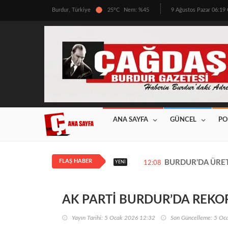
Burdur, Türkiye
25°C
Nem: %45
9 Ağustos Pazar 06:1
ANA SAYFA
GÜNCEL
PO
FLAŞ HABER
BURDUR’DA ÜRETİ
YENI
12:08
AK PARTİ BURDUR’DA REKOR Ü
Yayın Tarihi: 5 Ocak 2026 12:32
Son Güncelleme: 5 Oc