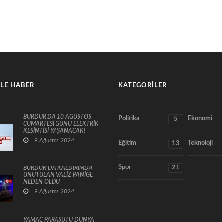
LE HABER
KATEGORILER
BURDUR'DA 10 AĞUSTOS
Politika
Ekonomi
5
CUMARTESİ GÜNÜ ELEKTRİK
KESİNTİSİ YAŞANACAK!
9 Ağustos 2024
Eğitim
Teknoloji
13
Spor
21
BURDUR’DA KALDIRIMDA
UNUTULAN VALİZ PANİĞE
NEDEN OLDU
9 Ağustos 2024
YAMAÇ PARAŞÜTÜ DÜNYA