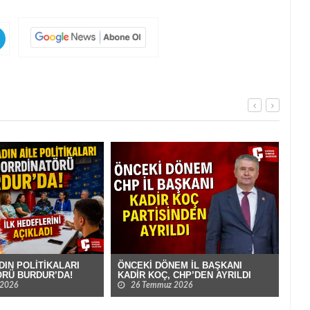
ÖNCEKİ DÖNEM İL BAŞKANI
BUR
ADIN POLİTİKALARI
KADİR KOÇ, CHP’DEN AYRILDI
PAR
RÜ BURDUR’DA!
GEL
26 Temmuz 2026
 2026