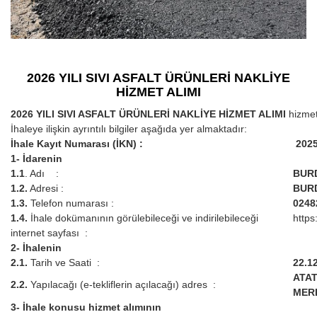
2026 YILI SIVI ASFALT ÜRÜNLERİ NAKLİYE
HİZMET ALIMI
2026 YILI SIVI ASFALT ÜRÜNLERİ NAKLİYE HİZMET ALIMI
hizmet
İhaleye ilişkin ayrıntılı bilgiler aşağıda yer almaktadır:
İhale Kayıt Numarası (İKN) :
2025
1- İdarenin
1.1
. Adı :
BURD
1.2.
Adresi :
BUR
1.3.
Telefon numarası :
0248
1.4.
İhale dokümanının görülebileceği ve indirilebileceği
https
internet sayfası :
2- İhalenin
2.1.
Tarih ve Saati :
22.12
ATAT
2.2.
Yapılacağı (e-tekliflerin açılacağı) adres :
MER
3- İhale konusu hizmet alımının