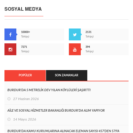
SOSYAL MEDYA
10000+
2131
Takipçi
Takipçi
7271
394
Takipçi
Takipçi
POPÜLER
SON ZAMANLAR
BURDUR’DA 5 METRELİK DEV YILAN KÖYLÜLERİ ŞAŞIRTTI
27 Haziran 2026
AİLE VE SOSYAL HİZMETLER BAKANLIĞI BURDUR’DA ALIM YAPIYOR
14 Mayıs 2026
BURDUR’DA KAMU KURUMLARINA ALINACAK ELEMAN SAYISI 457’DEN 579’A