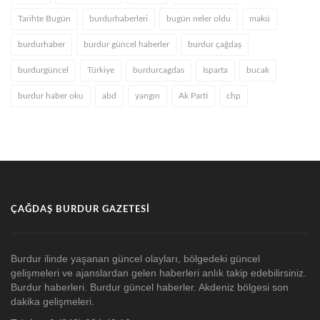
Tarihte Bugün
burdurhaberleri
bugün neler oldu
makü
burdurhaber
burdur güncel haberler
burdur çağdaş
burdurgüncel
Türkiye
burdurcagdas
Isparta
bucak
burdur haber oku
abd
yangın
Ak Parti
chp
ÇAĞDAŞ BURDUR GAZETESI
Burdur ilinde yaşanan güncel olayları, bölgedeki güncel
gelişmeleri ve ajanslardan gelen haberleri anlık takip edebilirsiniz.
Burdur haberleri. Burdur güncel haberler. Akdeniz bölgesi son
dakika gelişmeleri.