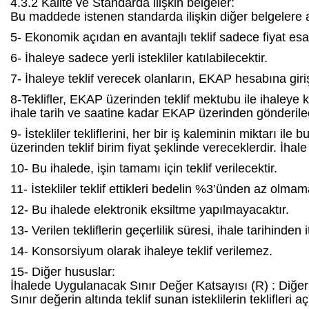
4.3.2 Kalite ve Standarda ilişkin belgeler:
Bu maddede istenen standarda ilişkin diğer belgelere ait
5- Ekonomik açıdan en avantajlı teklif sadece fiyat esa
6- İhaleye sadece yerli istekliler katılabilecektir.
7- İhaleye teklif verecek olanların, EKAP hesabına gir
8-Teklifler, EKAP üzerinden teklif mektubu ile ihaleye 
ihale tarih ve saatine kadar EKAP üzerinden gönderilec
9- İstekliler tekliflerini, her bir iş kaleminin miktarı il
üzerinden teklif birim fiyat şeklinde vereceklerdir. İha
10- Bu ihalede, işin tamamı için teklif verilecektir.
11- İstekliler teklif ettikleri bedelin %3’ünden az olma
12- Bu ihalede elektronik eksiltme yapılmayacaktır.
13- Verilen tekliflerin geçerlilik süresi, ihale tarihinde
14- Konsorsiyum olarak ihaleye teklif verilemez.
15- Diğer hususlar:
İhalede Uygulanacak Sınır Değer Katsayısı (R) : Diğer
Sınır değerin altında teklif sunan isteklilerin teklifleri 