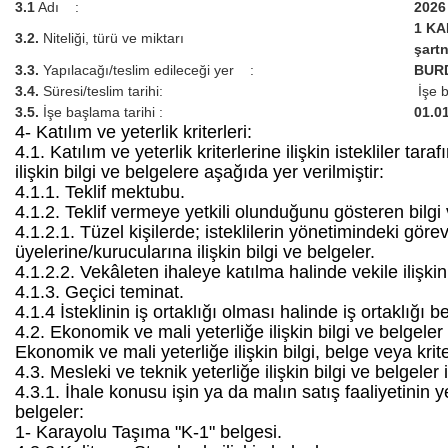
3.1
Adı :
2026
1 KA
3.2.
Niteliği, türü ve miktarı
şartn
3.3.
Yapılacağı/teslim edileceği yer :
BURD
3.4.
Süresi/teslim tarihi:
İşe b
3.5.
İşe başlama tarihi :
01.0
4- Katılım ve yeterlik kriterleri:
4.1. Katılım ve yeterlik kriterlerine ilişkin istekliler t
ilişkin bilgi ve belgelere aşağıda yer verilmiştir:
4.1.1. Teklif mektubu.
4.1.2. Teklif vermeye yetkili olunduğunu gösteren bilgi 
4.1.2.1. Tüzel kişilerde; isteklilerin yönetimindeki görevl
üyelerine/kurucularına ilişkin bilgi ve belgeler.
4.1.2.2. Vekâleten ihaleye katılma halinde vekile ilişkin 
4.1.3. Geçici teminat.
4.1.4 İsteklinin iş ortaklığı olması halinde iş ortaklığı
4.2. Ekonomik ve mali yeterliğe ilişkin bilgi ve belgeler
Ekonomik ve mali yeterliğe ilişkin bilgi, belge veya krite
4.3. Mesleki ve teknik yeterliğe ilişkin bilgi ve belgeler
4.3.1. İhale konusu işin ya da malın satış faaliyetinin yer
belgeler:
1- Karayolu Taşıma "K-1" belgesi.