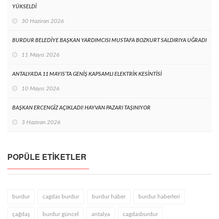
YÜKSELDİ
30 Haziran 2026
BURDUR BELEDİYE BAŞKAN YARDIMCISI MUSTAFA BOZKURT SALDIRIYA UĞRADI
11 Mayıs 2026
ANTALYA’DA 11 MAYIS’TA GENİŞ KAPSAMLI ELEKTRİK KESİNTİSİ
10 Mayıs 2026
BAŞKAN ERCENGİZ AÇIKLADI! HAYVAN PAZARI TAŞINIYOR
3 Haziran 2026
POPÜLE ETIKETLER
burdur
cagdas burdur
burdur haber
burdur haberleri
çağdaş
burdur güncel
antalya
cagdasburdur