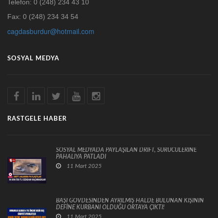
Telefon: 0 (248) 234 43 10
Fax: 0 (248) 234 34 54
cagdasburdur@hotmail.com
SOSYAL MEDYA
RASTGELE HABER
SOSYAL MEDYADA PAYLAŞILAN DRİFT, SÜRÜCÜLERİNE
PAHALIYA PATLADI
11 Mart 2025
BAŞI GÖVDESİNDEN AYRILMIŞ HALDE BULUNAN KİŞİNİN
DEFİNE KURBANI OLDUĞU ORTAYA ÇIKTI!
11 Mart 2025